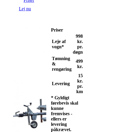
Priser
Lej nu
Priser
998
Leje af
kr.
vogn*
pr.
døgn
Tømning
499
&
kr.
rengøring
15
kr.
Levering
pr.
km
* Gyldigt
førebevis skal
kunne
fremvises -
ellers er
levering
påkrævet.